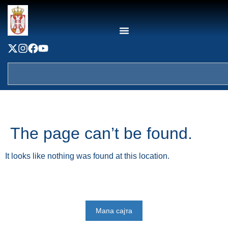
content
The page can’t be found.
It looks like nothing was found at this location.
Мапа сајта
Веб презентација jе лиценциранa под условима лиценце